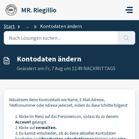
Zum hauptsächlichen Inhalt gehen
MR. Riegillio
Start
...
Kontodaten ändern
Kontodaten ändern
Geändert am Fr, 7 Aug um 12:49 NACHMITTAGS
Aktualisiere deine Kontodetails wie Name, E-Mail-Adresse,
Telefonnummer oder Adresse jederzeit, indem du diese Schritte folgenst:
1. Klicke im Menü auf das Personenicon, sodass du zu deinem
Account
gelangst.
2. Klicke auf
verwalten
.
3. Du kannst entscheiden, ob du deine aktuellen Kontodaten
bearbeiten (auf
Bearbeiten oder Entfernen
klicken) oder
eine