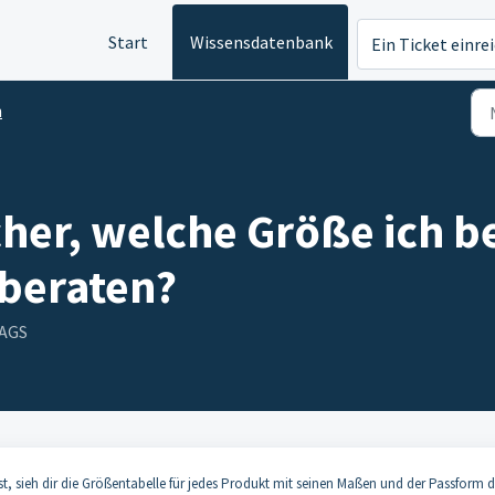
Start
Wissensdatenbank
Ein Ticket einre
n
cher, welche Größe ich be
 beraten?
TAGS
st, sieh dir die Größentabelle für jedes Produkt mit seinen Maßen und der Passform 