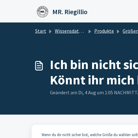
Zum hauptsächlichen Inhalt gehen
MR. Riegillio
Start
Wissensdatenbank
Produkte
Größe
Ich bin nicht si
Könnt ihr mich
Geändert am Di, 4 Aug um 1:05 NACHMIT
Wenn du dir nicht sicher bist, welche Größe du wählen soll